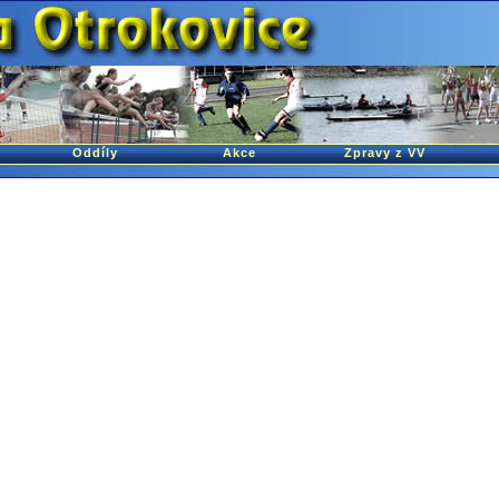
Oddíly
Akce
Zpravy z VV